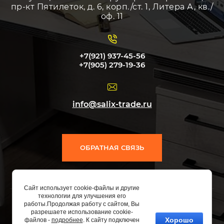
пр-кт Пятилеток, д. 6, корп./ст. 1, Литера А, кв./
оф. 11
+7(921) 937-45-56
+7(905) 279-19-36
info@salix-trade.ru
ОБРАТНАЯ СВЯЗЬ
Сайт использует cookie-файлы и другие
технологии для улучшения его
работы.Продолжая работу с сайтом, Вы
разрешаете использование cookie-
Copyright © 2012 - 2026
Хорошо
файлов -
подробнее
. К сайту подключен